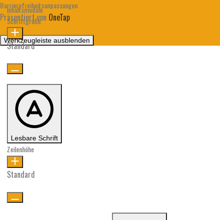
Barrierefreiheitsanpassungen
Inhaltsmodule
Präsentiert von
OneTap
Schriftgröße
Werkzeugleiste ausblenden
Standard
Lesbare Schrift
Zeilenhöhe
Standard