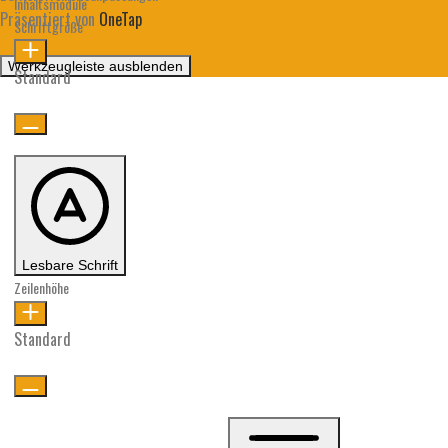
Inhaltsmodule
Präsentiert von
OneTap
Schriftgröße
Werkzeugleiste ausblenden
Standard
Lesbare Schrift
Zeilenhöhe
Standard