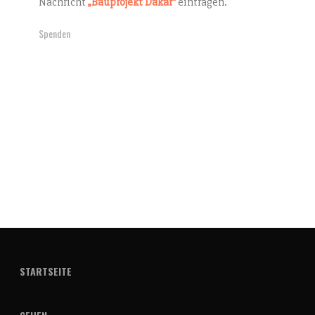
Nachricht
„Bauprojekt Dakar“
eintragen.
Spenden
STARTSEITE