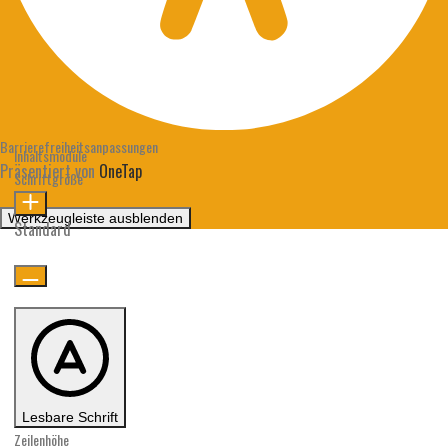
Barrierefreiheitsanpassungen
Inhaltsmodule
Präsentiert von
OneTap
Schriftgröße
Werkzeugleiste ausblenden
Standard
Lesbare Schrift
Zeilenhöhe