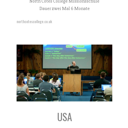
North Cotes College Missionsschule
Dauer zwei Mal 6 Monate
northcotescollege.co.uk
USA