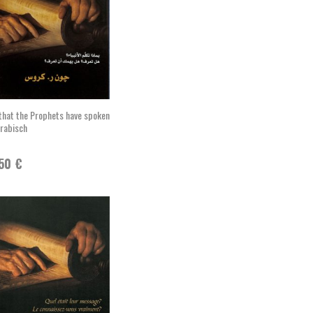
 that the Prophets have spoken
rabisch
,50
€