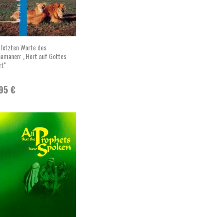
 letzten Worte des
amanen: „Hört auf Gottes
rt“
,95
€