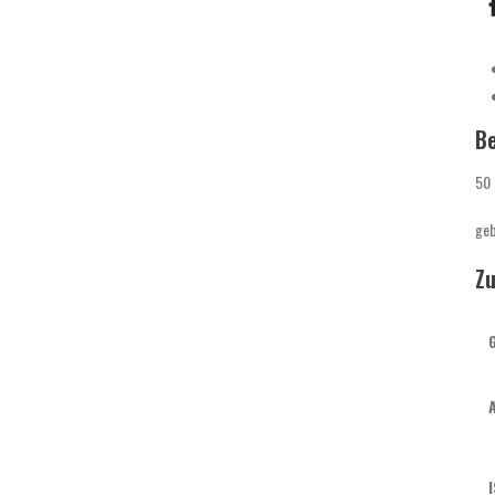
B
50 
ge
Zu