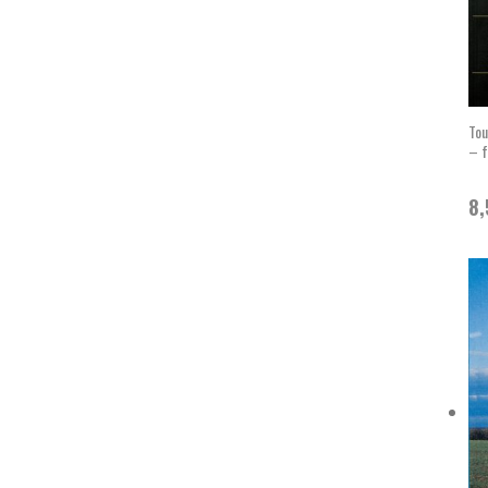
Tou
– f
8