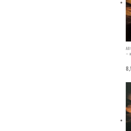
All
– a
8