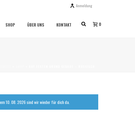
Anmeldung
0
SHOP
ÜBER UNS
KONTAKT
TSEITE
»
SHOP
»
AUF FESTEN GRUND GEBAUT – RUSSISCH
em 10. 08. 2026 sind wir wieder für dich da.