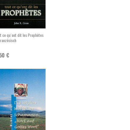
t ce qu´ont dit les Prophètes
ranzösisch
,50
€