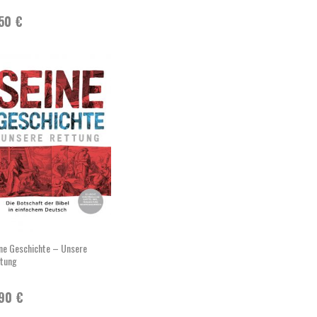
,50
€
ne Geschichte – Unsere
tung
,90
€