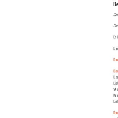
B
Da
Das
Es 
Das
Der
Der
Beg
Lie
Ste
Kre
Lie
Der