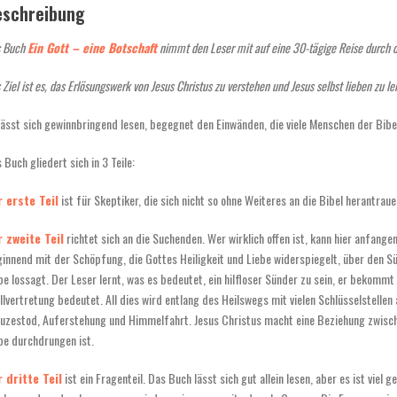
eschreibung
s Buch
Ein Gott – eine Botschaft
nimmt den Leser mit auf eine 30-tägige Reise durch di
 Ziel ist es, das Erlösungswerk von Jesus Christus zu verstehen und Jesus selbst lieben zu le
lässt sich gewinnbringend lesen, begegnet den Einwänden, die viele Menschen der Bib
 Buch gliedert sich in 3 Teile:
 erste Teil
ist für Skeptiker, die sich nicht so ohne Weiteres an die Bibel herantrau
 zweite Teil
richtet sich an die Suchenden. Wer wirklich offen ist, kann hier anfange
innend mit der Schöpfung, die Gottes Heiligkeit und Liebe widerspiegelt, über den S
be lossagt. Der Leser lernt, was es bedeutet, ein hilfloser Sünder zu sein, er bekommt 
llvertretung bedeutet. All dies wird entlang des Heilswegs mit vielen Schlüsselstellen 
uzestod, Auferstehung und Himmelfahrt. Jesus Christus macht eine Beziehung zwisch
be durchdrungen ist.
 dritte Teil
ist ein Fragenteil. Das Buch lässt sich gut allein lesen, aber es ist vie