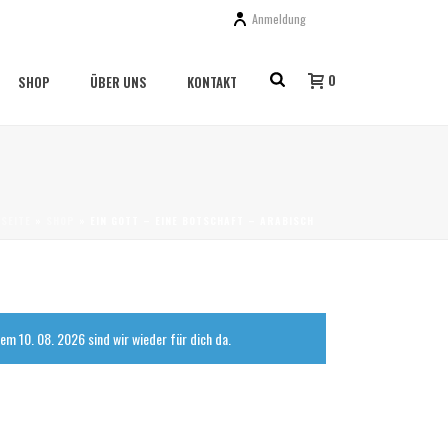
Anmeldung
0
SHOP
ÜBER UNS
KONTAKT
SEITE
»
SHOP
»
EIN GOTT – EINE BOTSCHAFT – ARABISCH
em 10. 08. 2026 sind wir wieder für dich da.