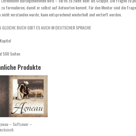
 Lernendem durchgenommen wird – sei es zu zweit oder als Gruppe. Die Fragen zu je
 zu formulieren, damit er selbst auf Antworten kommt. Für den Mentor sind die Frage
 nicht verstanden wurde, kann entsprechend wiederholt und vertieft werden.
S GLEICHE BUCH GIBT ES AUCH IN DEUTSCHER SPRACHE
Kapitel
d 500 Seiten
nliche Produkte
gneau – Softcover –
nzösisch