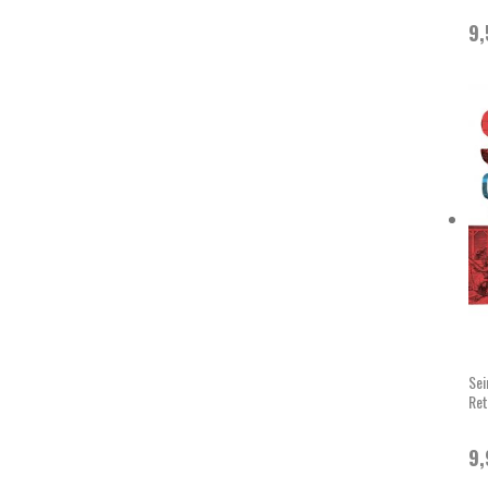
9
Sei
Ret
9