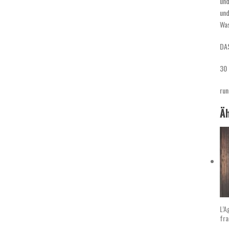
und
und
Was
DA
30 
run
Äh
L’A
fra