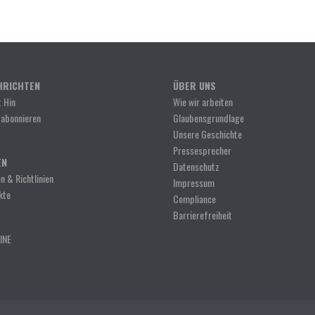
HRICHTEN
ÜBER UNS
 Hin
Wie wir arbeiten
 abonnieren
Glaubensgrundlage
Unsere Geschichte
Pressesprecher
EN
Datenschutz
n & Richtlinien
Impressum
kte
Compliance
Barrierefreiheit
INE