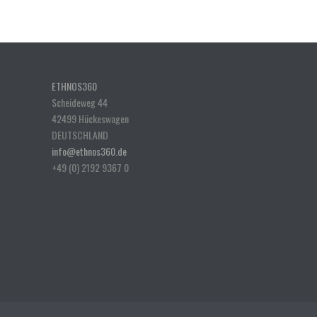
ETHNOS360
Scheideweg 44
42499 Hückeswagen
DEUTSCHLAND
info@ethnos360.de
+49 (0) 2192 9367 0