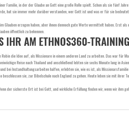
r Familie, in der der Glaube an Gott eine große Rolle spielt. Schon als sie fünf Jahre 
rde, hat sie immer mehr darüber verstanden, wer Gott ist und was er für sie bedeutet.
 im Glauben erzogen haben, aber ihnen dennoch gute Werte vermittelt haben. Erst als e
Glauben öffentlich zu bekennen.
SS IHR AM ETHNOS360-TRAININ
Robin die Idee auf, als Missionare in einem anderen Land zu arbeiten. Das war für Ma
weiwöchige Reise nach Thailand und anschließend lebten sie sechs Monate lang in Asien
bei Instandhaltungsarbeiten halfen, erlebten sie, wie es ist, als Missionarsfamilie 
so beschlossen sie, zur Bibelschule nach England zu gehen. Heute leben sie mit ihrer T
Denn der sicherste Ort ist bei Gott, und wirkliche Erfüllung finden wir, wenn wir ihm g