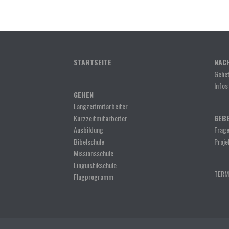
STARTSEITE
NAC
Gehet
Infos
GEHEN
Langzeitmitarbeiter
Kurzzeitmitarbeiter
GEB
Ausbildung
Frage
Bibelschule
Proje
Missionsschule
Linguistikschule
TERM
Flugprogramm