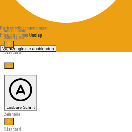
Barrierefreiheitsanpassungen
Inhaltsmodule
Präsentiert von
OneTap
Schriftgröße
Werkzeugleiste ausblenden
Standard
Lesbare Schrift
Zeilenhöhe
Standard