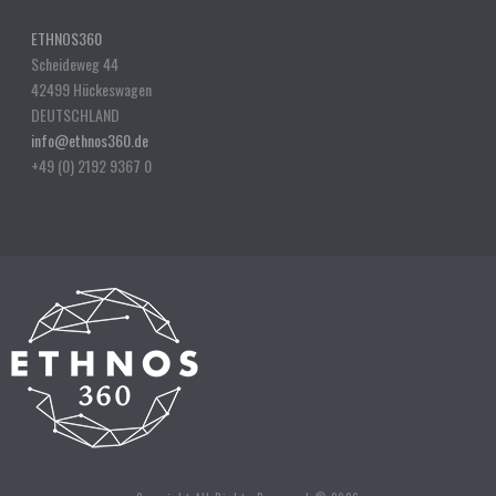
ETHNOS360
Scheideweg 44
42499 Hückeswagen
DEUTSCHLAND
info@ethnos360.de
+49 (0) 2192 9367 0