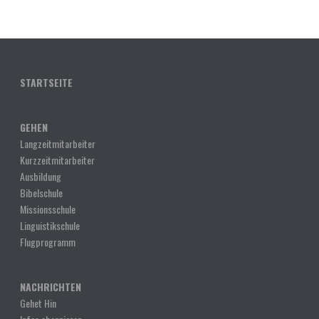
STARTSEITE
GEHEN
Langzeitmitarbeiter
Kurzzeitmitarbeiter
Ausbildung
Bibelschule
Missionsschule
Linguistikschule
Flugprogramm
NACHRICHTEN
Gehet Hin