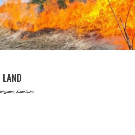
N LAND
Neuguinea
,
Südostasien