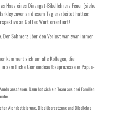
 das Haus eines Dinangat-Bibellehrers Feuer (siehe
 Markley zuvor an diesem Tag erarbeitet hatten:
rspektive an Gottes Wort orientiert!
te. Der Schmerz über den Verlust war zwar immer
her kümmert sich um alle Kollegen, die
k in sämtliche Gemeindeaufbauprozesse in Papua-
en Amdu anschauen. Dann hat sich ein Team aus drei Familien
milie.
ichen Alphabetisierung, Bibelübersetzung und Bibellehre