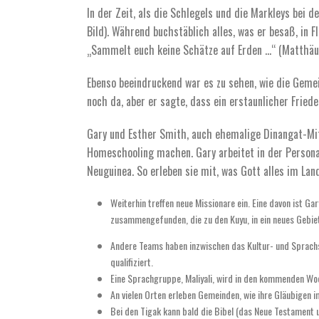
In der Zeit, als die Schlegels und die Markleys bei 
Bild). Während buchstäblich alles, was er besaß, in 
„Sammelt euch keine Schätze auf Erden …“ (Matthäus 
Ebenso beeindruckend war es zu sehen, wie die Geme
noch da, aber er sagte, dass ein erstaunlicher Friede
Gary und Esther Smith, auch ehemalige Dinangat-Mita
Homeschooling machen. Gary arbeitet in der Persona
Neuguinea. So erleben sie mit, was Gott alles im Land
Weiterhin treffen neue Missionare ein. Eine davon ist Ga
zusammengefunden, die zu den Kuyu, in ein neues Gebiet,
Andere Teams haben inzwischen das Kultur- und Sprachst
qualifiziert.
Eine Sprachgruppe, Maliyali, wird in den kommenden Woc
An vielen Orten erleben Gemeinden, wie ihre Gläubigen 
Bei den Tigak kann bald die Bibel (das Neue Testament 