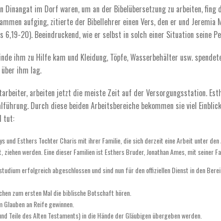
den Dinangat im Dorf waren, um an der Bibelübersetzung zu arbeiten, fing
Flammen aufging, zitierte der Bibellehrer einen Vers, den er und Jeremia
6,19-20). Beeindruckend, wie er selbst in solch einer Situation seine Pe
inde ihm zu Hilfe kam und Kleidung, Töpfe, Wasserbehälter usw. spende
 über ihm lag.
rbeiter, arbeiten jetzt die meiste Zeit auf der Versorgungsstation. Est
lführung. Durch diese beiden Arbeitsbereiche bekommen sie viel Einblic
 tut:
rys und Esthers Tochter Charis mit ihrer Familie, die sich derzeit eine Arbeit unter d
 ziehen werden. Eine dieser Familien ist Esthers Bruder, Jonathan Ames, mit seiner Fa
udium erfolgreich abgeschlossen und sind nun für den offiziellen Dienst in den Bere
hen zum ersten Mal die biblische Botschaft hören.
im Glauben an Reife gewinnen.
und Teile des Alten Testaments) in die Hände der Gläubigen übergeben werden.